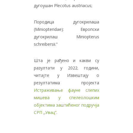
дугоушан Plecotus austriacus;
Породица дугокрилаша
(Miniopteridae): Европски
дугокрилаш Miniopterus
schreibersii.”
Шта је рађено и какви су
разултати у 2022. години,
читајте у Извештају о
резултатима пројекта
Истраживање фауне слепих
мишева у спелеолошким
објектима заштићеног подручја
СРП „Увац”
.