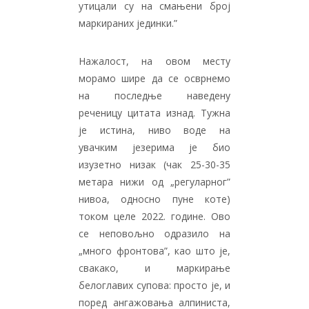
утицали су на смањени број
маркираних јединки.”
Нажалост, на овом месту
морамо шире да се осврнемо
на последње наведену
реченицу цитата изнад. Тужна
је истина, ниво воде на
увачким језерима је био
изузетно низак (чак 25-30-35
метара нижи од „регуларног”
нивоа, односно пуне коте)
током целе 2022. године. Ово
се неповољно одразило на
„много фронтова”, као што је,
свакако, и маркирање
белоглавих супова: просто је, и
поред ангажовања алпиниста,