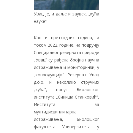
Увац је, и даље и заувек, „кућа
науке”!
Као и претходних година, и
током 2022. године, на подручју
Специјалног резервата природе
„Увац” су рађена бројна научна
истраживања и мониторинзи, у
„копродукцији” Резерват Увац
д.о.о. и неколико стручних
„кућа”, попут Биолошког
института „Синиша Станковић”,
Института за
мултидисциплинарна
истраживања, Биолошког
факултета Универзитета у