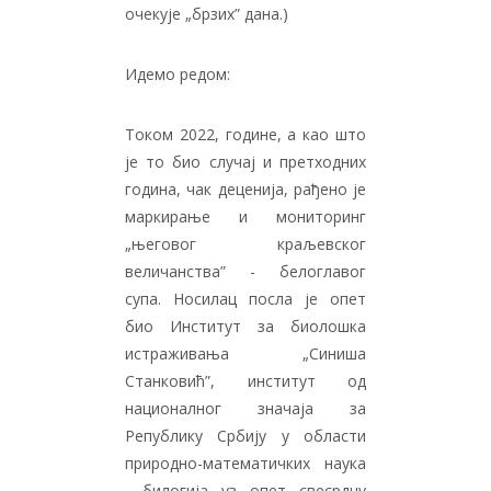
очекује „брзих” дана.)
Идемо редом:
Током 2022, године, а као што
је то био случај и претходних
година, чак деценија, рађено је
маркирање и мониторинг
„његовог краљевског
величанства” - белоглавог
супа. Носилац посла је опет
био Институт за биолошка
истраживања „Синиша
Станковић”, институт од
националног значаја за
Републику Србију у области
природно-математичких наука
– билогија, уз, опет, свесрдну