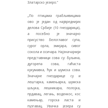
Златарско језеро.”
„По птицама грабљивицама
ово је један од највреднијих
делова Србије (10 гнездарица),
а посебно је значајно
присуство белоглавог супа,
сурог орла, змијара, сивог
сокола и осичара. Најзначајнији
представници сова су: буљина,
дугорепа сова, гаћаста
кукумавка, ћук и шумска сова.
Значајне гнездарице су и
лештарка, камењарка, шумска
шљука, лешникара, полојка,
прдавац, легањ, воденкос, кос
камењар, горска ласта и
пузгавац. Увачка језера су