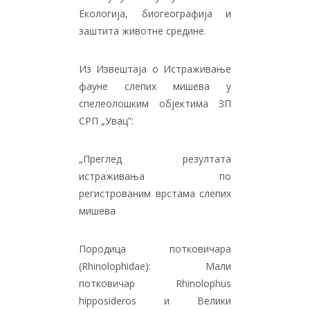
Екологија, биогеографија и
заштита животне средине.
Из Извештаја о Истраживање
фауне слепих мишева у
спелеолошким објектима ЗП
СРП „Увац”:
„Преглед резултата
истраживања по
регистрованим врстама слепих
мишева
Породица потковичара
(Rhinolophidae): Мали
потковичар Rhinolophus
hipposideros и Велики