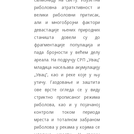
риболовна атратктивност и
велики риболовни притисак,
али и многобројни фактори
девастације њених природних
станишта довели су до
фрагментације популација и
пада бројности у већем делу
ареала. На подручју СРП „Увац”
младица насељава акумулацију
„Увац”, као и реке које у њу
утичу. Газдовање и заштита
ове врсте огледа се у виду
стриктно прописаног режима
риболова, као и у појачаној
контроли током периода
мреста и тоталном забраном
риболова у рекама у којима се