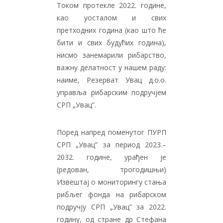
Током протекле 2022. године,
као уосталом и свих
претходних година (као што ће
бити и свих будућих година),
нисмо занемарили рибарство,
важну делатност у нашем раду:
наиме, Резерват Увац д.о.о.
управља рибарским подручјем
СРП „Увац”.
Поред напред поменутог ПУРП
СРП „Увац” за период 2023.–
2032. године, урађен је
(редован, трогодишњи)
Извештај о мониторингу стања
рибљег фонда на рибарском
подручју СРП „Увац” за 2022.
годину, од стране др Стефана