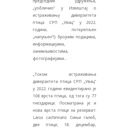
председник удружења,
„уобличио” у Извештај о
истраживању диверзитета
птица СРП „Увац” у 2022.
години, поткрепљен
„напуњен”!) бројним подацима,
информацијама,
занимљивостима,
фотографијама...
„Током истраживања
диверзитета птица СРП „Увац“
у 2022. години евидентирaнo je
108 врстa птица, од тога су 77
гнездарице. Посматрана је и
нова врста птице за резерват:
Larus cachinnans Сињи галеб,
две птице, 18. децембар,