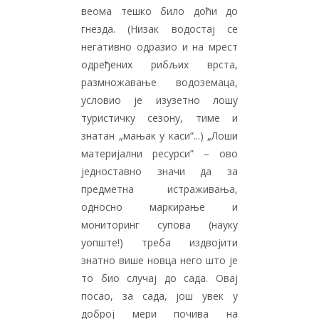
веома тешко било доћи до
гнезда. (Низак водостај се
негативно одразио и на мрест
одређених рибљих врста,
размножавање водоземаца,
условио је изузетно лошу
туристичку сезону, тиме и
знатан „мањак у каси”...) „Лоши
материјални ресурси” – ово
једноставно значи да за
предметна истраживања,
односно маркирање и
мониторинг супова (науку
уопште!) треба издвојити
знатно више новца него што је
то био случај до сада. Овај
посао, за сада, још увек у
доброј мери почива на