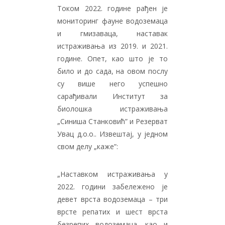
Током 2022. године рађен је
мониторинг фауне водоземаца
и гмизаваца, наставак
истраживања из 2019. и 2021.
године. Опет, као што је то
било и до сада, на овом послу
су више него успешно
сарађивали Институт за
биолошка истраживања
„Синиша Станковић” и Резерват
Увац д.о.о.. Извештај, у једном
свом делу „каже”:
„Наставком истраживања у
2022. години забележено је
девет врста водоземаца – три
врсте репатих и шест врста
безрепих водоземаца, као и