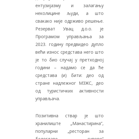
ентузијазму и залагању
неколицине људи, а што
свакако није одрживо решење.
Резерват Увац д.о.о. је
Програмом управљања за
2023. годину предвидео дупло
већи износ средстава него што
је то био случај у претходној
години – надамо се да ће
средстава (и) бити: део од
стране надлежног МЗЖС, део
од туристичких активности
управљача.
Позитивна ствар је што
хранилиште „Манастирина”,
популарни „ресторан за
белоглаве супове”