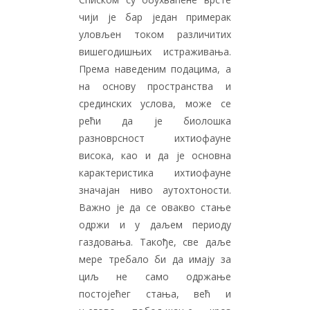
чији је бар један примерак
уловљен током различитих
вишегодишњих истраживања.
Према наведеним подацима, а
на основу пространства и
срединских услова, може се
рећи да је биолошка
разноврсност ихтиофауне
висока, као и да је основна
карактеристика ихтиофауне
значајан ниво аутохтоности.
Важно је да се овакво стање
одржи и у даљем периоду
газдовања. Такође, све даље
мере требало би да имају за
циљ не само одржање
постојећег стања, већ и