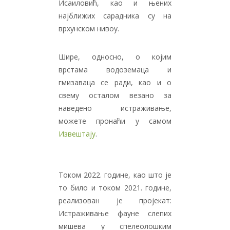
Исаиловић, као и њених
најближих сарадника су на
врхунском нивоу.
Шире, односно, о којим
врстама водоземаца и
гмизаваца се ради, као и о
свему осталом везано за
наведено истраживање,
можете пронаћи у самом
Извештају
.
Током 2022. године, као што је
то било и током 2021. године,
реализован је пројекат:
Истраживање фауне слепих
мишева у спелеолошким