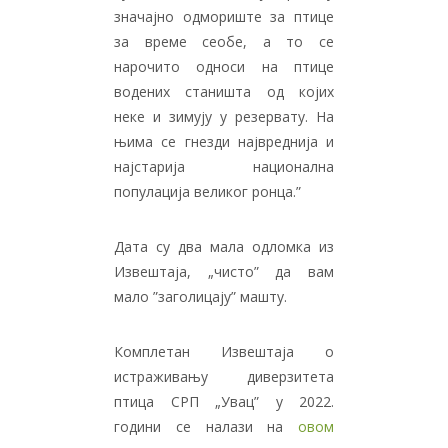
значајно одмориште за птице
за време сеобе, а то се
нарочито односи на птице
водених станишта од којих
неке и зимују у резервату. На
њима се гнезди највреднија и
најстарија национална
популација великог ронца.”
Дата су два мала одломка из
Извештаја, „чисто” да вам
мало ”заголицају” машту.
Комплетан Извештаја о
истраживању диверзитета
птица СРП „Увац” у 2022.
години се налази на
овом