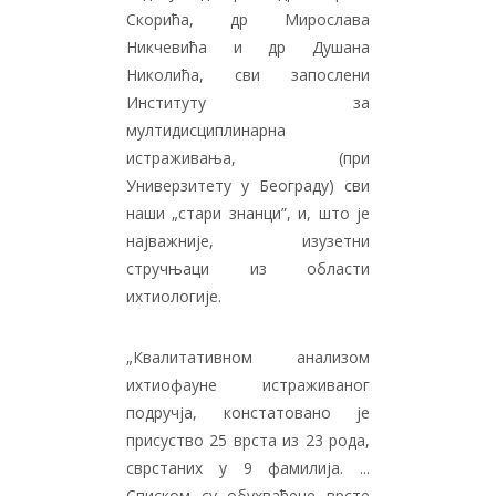
Скорића, др Мирослава
Никчевића и др Душана
Николића, сви запослени
Институту за
мултидисциплинарна
истраживања, (при
Универзитету у Београду) сви
наши „стари знанци”, и, што је
најважније, изузетни
стручњаци из области
ихтиологије.
„Квалитативном анализом
ихтиофауне истраживаног
подручја, констатовано је
присуство 25 врста из 23 рода,
сврстаних у 9 фамилија. ...
Списком су обухваћене врсте