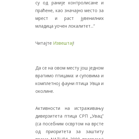
су од раније контролисане и
праћене, као значајно место за
мрест и раст јувенилних
младица уочен локалитет...”
Читајте
Извештај
!
Да се на овом месту још једном
вратимо птицама: и суповима и
комплетној фауни птица Увца и
околине.
Активности на истраживању
диверзитета птица СРП „Увац”
(са посебним освртом на врсте
од приоритета за заштиту