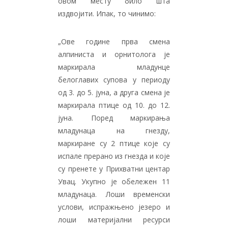
овом месту било шта
издвојити. Ипак, то чинимо:
„Ове године прва смена
алпиниста и орнитолога је
маркирала младунце
белоглавих супова у периоду
од 3. до 5. јуна, а друга смена је
маркирала птице од 10. до 12.
јуна. Поред маркирања
младунаца на гнезду,
маркиране су 2 птице које су
испале прерано из гнезда и које
су пренете у Прихватни центар
Увац. Укупно је обележен 11
младунаца. Лоши временски
услови, испражњено језеро и
лоши материјални ресурси