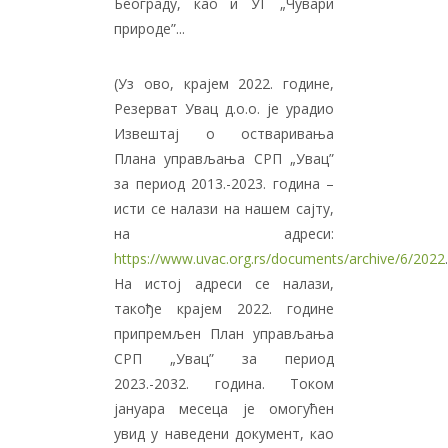
Београду, као и УГ „Чувари
природе”...
(Уз ово, крајем 2022. године,
Резерват Увац д.о.о. је урадио
Извештај о остваривања
Плана управљања СРП „Увац”
за период 2013.-2023. година –
исти се налази на нашем сајту,
на адреси:
https://www.uvac.org.rs/documents/archive/6/2022
.
На истој адреси се налази,
такође крајем 2022. године
припремљен План управљања
СРП „Увац” за период
2023.-2032. година. Током
јануара месеца је омогућен
увид у наведени документ, као