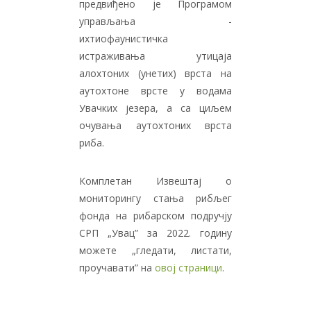
предвиђено је Програмом
управљања -
ихтиофаунистичка
истраживања утицаја
алохтоних (унетих) врста на
аутохтоне врсте у водама
Увачких језера, а са циљем
очувања аутохтоних врста
риба.
Комплетан Извештај о
мониторингу стања рибљег
фонда на рибарском подручју
СРП „Увац” за 2022. годину
можете „гледати, листати,
проучавати” на
овој страници
.