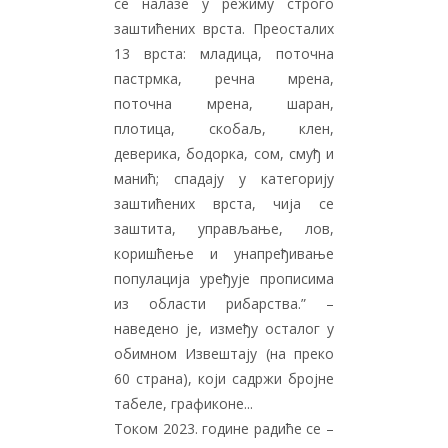
се налазе у режиму строго
заштићених врста. Преосталих
13 врста: младица, поточна
пастрмка, речна мрена,
поточна мрена, шаран,
плотица, скобаљ, клен,
деверика, бодорка, сом, смуђ и
манић; спадају у категорију
заштићених врста, чија се
заштита, управљање, лов,
коришћење и унапређивање
популација уређује прописима
из области рибарства.” –
наведено је, између осталог у
обимном Извештају (на преко
60 страна), који садржи бројне
табеле, графиконе...
Током 2023. године радиће се –