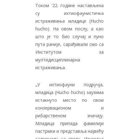
Током '22. године настављена
су ихтиофаунистичка
истраживања младице (Hucho
hucho). На овом послу, а као
што је то био случај и пуно
пута раније, сарађивали смо са
Институтом за
мултидисциплинарна
истраживања.
„У ихтиофауни подручја,
младица (Hucho hucho) заузима
истакнуто место по свом
конзервационом и
рибарственом значају.
Младица припада фамилији
пастрмки и представља највећу
салмониду на свету. Изузетна