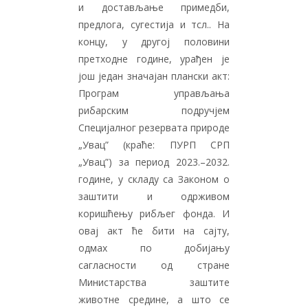
и достављање примедби,
предлога, сугестија и тсл.. На
концу, у другој половини
претходне године, урађен је
још један значајан плански акт:
Програм управљања
рибарским подручјем
Специјалног резервата природе
„Увац” (краће: ПУРП СРП
„Увац”) за период 2023.–2032.
године, у складу са Законом о
заштити и одрживом
коришћењу рибљег фонда. И
овај акт ће бити на сајту,
одмах по добијању
сагласности од стране
Министарства заштите
животне средине, а што се