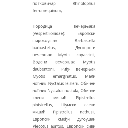
потковичар Rhinolophus
ferrumequinum;
Породица вечерњака
(Vespertilionidae): Европски
широкоушан Barbastella
barbastellus, Дугопрсти
вечерњак Myotis capaccinii,
Водени вечерњак Myotis
daubentonii, Риђи вечерњак
Myotis emarginatus, Мали
ноћник Nyctalus leislerii, Обични
ноћник Nyctalus noctula, Обични
слепи мишић Pipistrellus
pipistrellus, Шумски слепи
мишић Pipistrellus nathusii,
Европски смеђи дугоушан
Plecotus auritus, Европски сиви