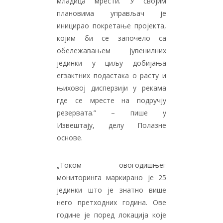
младица мрести. У својим
плановима управљач је
иницирао покретање пројекта,
којим би се започело са
обележавањем јувенилних
јединки у циљу добијања
егзактних подастака о расту и
њиховој дисперзији у рекама
где се мресте на подручју
резервата.” – пише у
Извештају, делу Полазне
основе.
„Током овогодишњег
мониторинга маркирано је 25
јединки што је знатно више
него претходних година. Ове
године је поред локација које