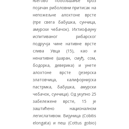
његово побољшање кроз
појачан риболовни притисак на
непожељне алохтоне врсте
(пре свега бабушка, сунчица,
амурски чебачок). Ихтиофауну
испитиваног рибарског
подручја чине нативне врсте
слива Увца (15), као и
ненативне (шаран, смуђ, сом,
бодорка, деверика) и унете
алохтоне врсте (језерска
златовчица, калифорнијска
пастрмка, бабушка, амурски
чебачок, сунчица). Од укупно 25
забележене врсте, 15 је
заштићено националном
легислативом. Вијуница (Cobitis
elongata) и пеш (Cottus gobio)