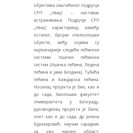
објектима заштићеног подручја
СРП „Увац” – наставак
истраживања. Подручје СРП
„Увац” карактеришу, између
осталог, бројни спелеолошки
објекти, међу којима су
најзначајнији следећи пећински
системи: Ушачки пећински
систем (Ушачка пећина, Ледена
пећина и јама Бездана), Тубића
пећина и Баждарска пећина.
Носилац пројекта је био, као и
до сада, Биолошки факултет
Универзитета у Београду,
руководилац пројекта је била,
опет као и до сада, др Јелена
Буразеровић, научни сарадник
за ужу научну област: