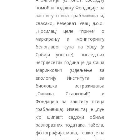
помоћ и подршку Фондације за
заштиту птица грабљивица и,
свакако, Резерват Увац д.о.о..
„Носилац” целе ”приче” о
маркирању и мониторингу
белоглавог супа на Увцу (и
Србији уопште), последњих
четрдесетак година је др Саша
Маринковић (Одељење за
екологију Института за
биолошка истраживања
„Синиша Станковић” и
Фондација за заштиту птица
грабљивица). Извештај је „пун
к'о шипак”: садржи обиље
разноразних података, табела,
фотографија, мапа, тешко је на