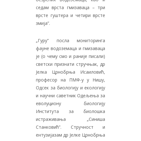
седам врста гмизаваца – три
врсте гуштера и четири врсте
змија”.
„Гуру” посла мониторинга
фауне водоземаца и гмизаваца
је (о чему смо и раније писали)
светски признати стручњак, др
Јелка Црнобрња Исаиловић,
професор на ПМФ-у у Нишу,
Одсек за биологију и екологију
и научни саветник Одељења за
еволуциону биологију
Института за биолошка
истраживања „Синиша
Станковић”. Стручност и
ентузијазам др Јелке Црнобрња