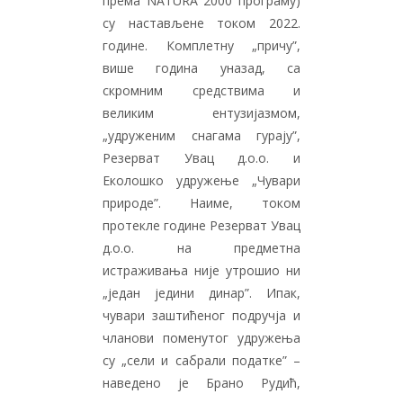
према NATURA 2000 програму)
су настављене током 2022.
године. Комплетну „причу”,
више година уназад, са
скромним средствима и
великим ентузијазмом,
„удруженим снагама гурају”,
Резерват Увац д.о.о. и
Еколошко удружење „Чувари
природе”. Наиме, током
протекле године Резерват Увац
д.о.о. на предметна
истраживања није утрошио ни
„један једини динар”. Ипак,
чувари заштићеног подручја и
чланови поменутог удружења
су „сели и сабрали податке” –
наведено је Брано Рудић,