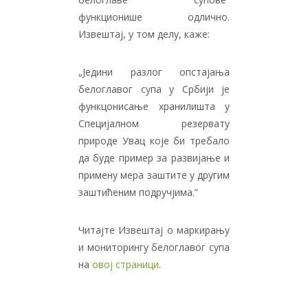
функционише одлично.
Извештај, у том делу, каже:
„Једини разлог опстајања
белоглавог супа у Србији је
функцонисање хранилишта у
Специјалном резервату
природе Увац које би требало
да буде пример за развијање и
примену мера заштите у другим
заштићеним подручјима.”
Читајте Извештај о маркирању
и мониторингу белоглавог супа
на
овој страници
.