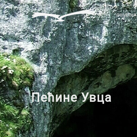
ПОЧЕТНА
Пећине Увца