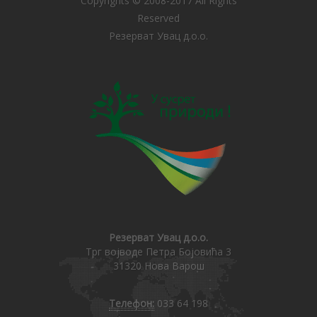
Copyrights © 2008-2017 All Rights
Reserved
Резерват Увац д.о.о.
Резерват Увац д.о.о.
Трг војводе Петра Бојовића 3
31320 Нова Варош
Телефон:
033 64 198