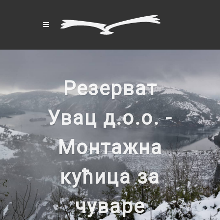
Резерват
Увац д.о.о. -
Монтажна
кућица за
чуваре