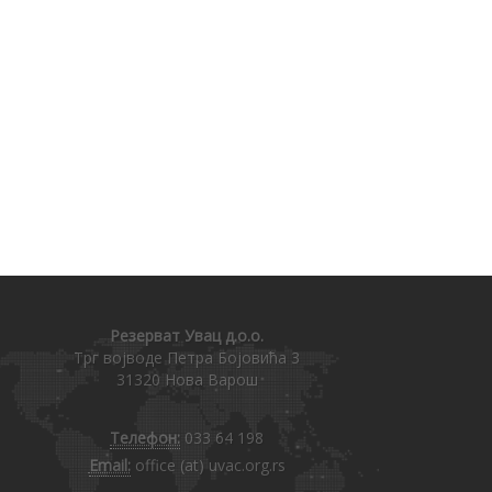
Резерват Увац д.о.о.
Трг војводе Петра Бојовића 3
31320 Нова Варош
Телефон:
033 64 198
Email:
office (at) uvac.org.rs