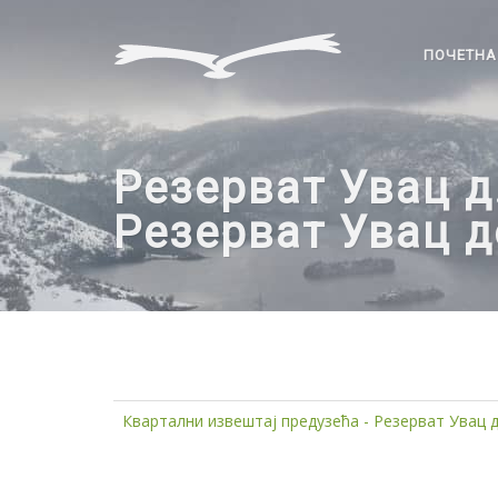
ПОЧЕТНА
Резерват Увац д.
Резерват Увац д
Квартални извештај предузећа - Резерват Увац д