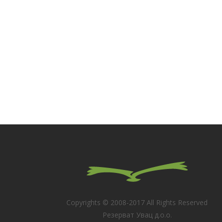
Copyrights © 2008-2017 All Rights Reserved
Резерват Увац д.о.о.